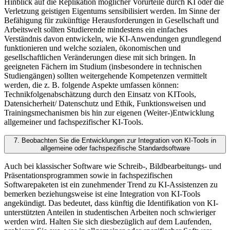
Hinblick auf die Replikation möglicher Vorurteile durch KI oder die
Verletzung geistigen Eigentums sensibilisiert werden. Im Sinne der
Befähigung für zukünftige Herausforderungen in Gesellschaft und
Arbeitswelt sollten Studierende mindestens ein einfaches
Verständnis davon entwickeln, wie KI-Anwendungen grundlegend
funktionieren und welche sozialen, ökonomischen und
gesellschaftlichen Veränderungen diese mit sich bringen. In
geeigneten Fächern im Studium (insbesondere in technischen
Studiengängen) sollten weitergehende Kompetenzen vermittelt
werden, die z. B. folgende Aspekte umfassen können:
Technikfolgenabschätzung durch den Einsatz von KITools,
Datensicherheit/ Datenschutz und Ethik, Funktionsweisen und
Trainingsmechanismen bis hin zur eigenen (Weiter-)Entwicklung
allgemeiner und fachspezifischer KI-Tools.
7. Beobachten Sie die Entwicklungen zur Integration von KI-Tools in
allgemeine oder fachspezifische Standardsoftware
Auch bei klassischer Software wie Schreib-, Bildbearbeitungs- und
Präsentationsprogrammen sowie in fachspezifischen
Softwarepaketen ist ein zunehmender Trend zu KI-Assistenzen zu
bemerken beziehungsweise ist eine Integration von KI-Tools
angekündigt. Das bedeutet, dass künftig die Identifikation von KI-
unterstützten Anteilen in studentischen Arbeiten noch schwieriger
werden wird. Halten Sie sich diesbezüglich auf dem Laufenden,