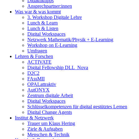
Didaktiktipps
Ansprechpartner:innen
Was war & was kommt
3. Workshop Digitale Lehre
Lunch & Learn
Lunch & Listen
Digital Workspaces
Netzwerk Mathematik/Physik + E-Learning
Workshop on E-Learning
Umfragen
Lehren & Forschen
ACTIVATE
Digital Fellowship DLL_Nova
D2C2
FAssMII
OPALattraktiv
AutONYX
Zentrum digitale Arbeit
Digital Workspaces
Schlüsselkompetenzen für digital gestütztes Lernen
Digital Change Agents
Institut & Netzwerk
Trauer um Klaus Hering
Ziele & Aufgaben
Menschen & Technik