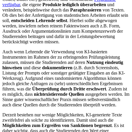
verfügbar
, die eigene
Produkte lediglich überarbeiten
und
verändern, beispielsweise durch das
Paraphrasieren
von Texten.
Ob dies bei der Anfertigung von studentischen Arbeiten erlaubt sein
soll,
entscheiden Lehrende selbst
. Hierbei sollte abgewogen
werden, inwiefern neben reinem Faktenwissen auch z.B. Form,
Ausdruck oder Argumentationslinien zum Kompetenzerwerb der
Studierenden beitragen und dafür in der Leistungsbewertung
berücksichtigt werden müssen.
Auch wenn Lehrende die Verwendung von KI-basierten
Instrumenten im Rahmen der zu erbringenden Prüfungsleistung
zulassen, müssen die Studierenden auf deren
Nutzung eindeutig
hinweisen
und diese
dokumentieren
(z.B. durch Screenshots,
Listung der Prompts oder sonstiger getätigter Eingaben an das KI-
Werkzeug). Aufgrund eines randomisierten Algorithmus können
jedoch gleiche Anfragen zu (sehr) unterschiedlichen Ergebnissen
führen, was die
Überprüfung durch Dritte erschwert
. Zudem ist
es möglich, dass
nichtexistierende Quellen
ausgegeben werden. Im
Sinne guter wissenschaftlicher Praxis müssen selbstverständlich
auch diese Quellen durch die Studierenden überprüft werden.
Derzeit bestehen nur wenige Möglichkeiten, KI-generierte Texte
zweifelsfrei als solche zu identifizieren. Damit sind auch die
Möglichkeiten zum Ergreifen von Sanktionen begrenzt
. Es ist
daher wichtig, dass auch die Studierenden den Wert einer