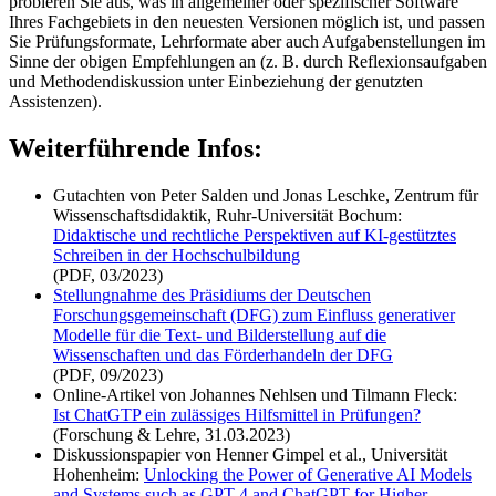
probieren Sie aus, was in allgemeiner oder spezifischer Software
Ihres Fachgebiets in den neuesten Versionen möglich ist, und passen
Sie Prüfungsformate, Lehrformate aber auch Aufgabenstellungen im
Sinne der obigen Empfehlungen an (z. B. durch Reflexionsaufgaben
und Methodendiskussion unter Einbeziehung der genutzten
Assistenzen).
Weiterführende Infos:
Gutachten von Peter Salden und Jonas Leschke, Zentrum für
Wissenschaftsdidaktik, Ruhr-Universität Bochum:
Didaktische und rechtliche Perspektiven auf KI-gestütztes
Schreiben in der Hochschulbildung
(PDF, 03/2023)
Stellungnahme des Präsidiums der Deutschen
Forschungsgemeinschaft (DFG) zum Einfluss generativer
Modelle für die Text- und Bilderstellung auf die
Wissenschaften und das Förderhandeln der DFG
(PDF, 09/2023)
Online-Artikel von Johannes Nehlsen und Tilmann Fleck:
Ist ChatGTP ein zulässiges Hilfsmittel in Prüfungen?
(Forschung & Lehre, 31.03.2023)
Diskussionspapier von Henner Gimpel et al., Universität
Hohenheim:
Unlocking the Power of Generative AI Models
and Systems such as GPT-4 and ChatGPT for Higher