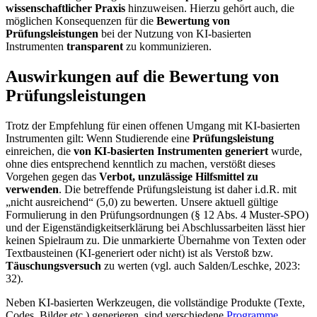
wissenschaftlicher Praxis
hinzuweisen. Hierzu gehört auch, die
möglichen Konsequenzen für die
Bewertung von
Prüfungsleistungen
bei der Nutzung von KI-basierten
Instrumenten
transparent
zu kommunizieren.
Auswirkungen auf die Bewertung von
Prüfungsleistungen
Trotz der Empfehlung für einen offenen Umgang mit KI-basierten
Instrumenten gilt: Wenn Studierende eine
Prüfungsleistung
einreichen, die
von KI-basierten Instrumenten generiert
wurde,
ohne dies entsprechend kenntlich zu machen, verstößt dieses
Vorgehen gegen das
Verbot, unzulässige Hilfsmittel zu
verwenden
. Die betreffende Prüfungsleistung ist daher i.d.R. mit
„nicht ausreichend“ (5,0) zu bewerten. Unsere aktuell gültige
Formulierung in den Prüfungsordnungen (§ 12 Abs. 4 Muster-SPO)
und der Eigenständigkeitserklärung bei Abschlussarbeiten lässt hier
keinen Spielraum zu. Die unmarkierte Übernahme von Texten oder
Textbausteinen (KI-generiert oder nicht) ist als Verstoß bzw.
Täuschungsversuch
zu werten (vgl. auch Salden/Leschke, 2023:
32).
Neben KI-basierten Werkzeugen, die vollständige Produkte (Texte,
Codes, Bilder etc.) generieren, sind verschiedene
Programme