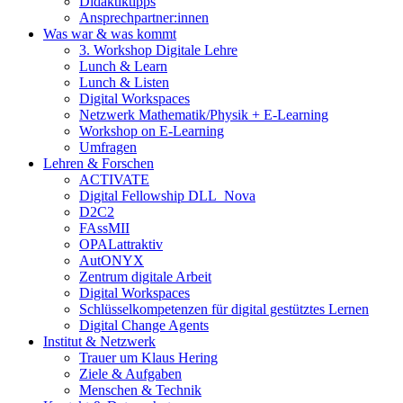
Didaktiktipps
Ansprechpartner:innen
Was war & was kommt
3. Workshop Digitale Lehre
Lunch & Learn
Lunch & Listen
Digital Workspaces
Netzwerk Mathematik/Physik + E-Learning
Workshop on E-Learning
Umfragen
Lehren & Forschen
ACTIVATE
Digital Fellowship DLL_Nova
D2C2
FAssMII
OPALattraktiv
AutONYX
Zentrum digitale Arbeit
Digital Workspaces
Schlüsselkompetenzen für digital gestütztes Lernen
Digital Change Agents
Institut & Netzwerk
Trauer um Klaus Hering
Ziele & Aufgaben
Menschen & Technik