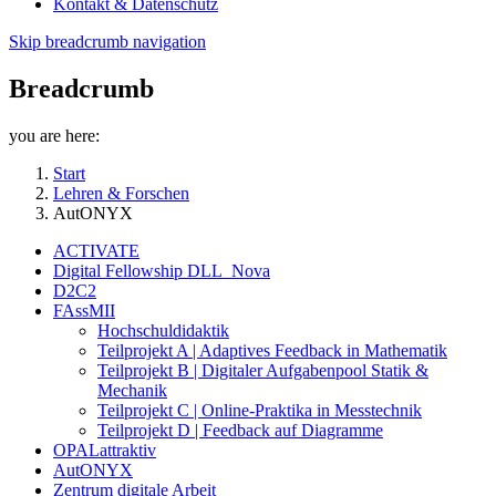
Kontakt & Datenschutz
Skip breadcrumb navigation
Breadcrumb
you are here:
Start
Lehren & Forschen
AutONYX
ACTIVATE
Digital Fellowship DLL_Nova
D2C2
FAssMII
Hochschuldidaktik
Teilprojekt A | Adaptives Feedback in Mathematik
Teilprojekt B | Digitaler Aufgabenpool Statik &
Mechanik
Teilprojekt C | Online-Praktika in Messtechnik
Teilprojekt D | Feedback auf Diagramme
OPALattraktiv
AutONYX
Zentrum digitale Arbeit