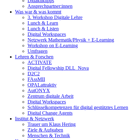
Didaktiktipps
Ansprechpartner:innen
Was war & was kommt
3. Workshop Digitale Lehre
Lunch & Learn
Lunch & Listen
Digital Workspaces
Netzwerk Mathematik/Physik + E-Learning
Workshop on E-Learning
Umfragen
Lehren & Forschen
ACTIVATE
Digital Fellowship DLL_Nova
D2C2
FAssMII
OPALattraktiv
AutONYX
Zentrum digitale Arbeit
Digital Workspaces
Schlüsselkompetenzen für digital gestütztes Lernen
Digital Change Agents
Institut & Netzwerk
Trauer um Klaus Hering
Ziele & Aufgaben
Menschen & Technik