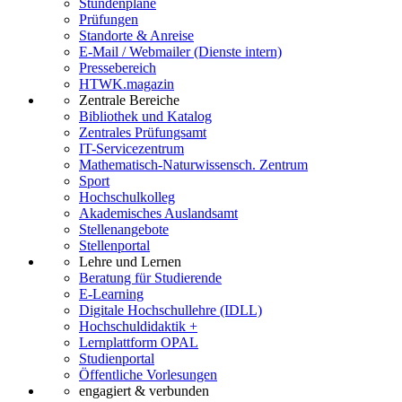
Stundenpläne
Prüfungen
Standorte & Anreise
E-Mail / Webmailer (Dienste intern)
Pressebereich
HTWK.magazin
Zentrale Bereiche
Bibliothek und Katalog
Zentrales Prüfungsamt
IT-Servicezentrum
Mathematisch-Naturwissensch. Zentrum
Sport
Hochschulkolleg
Akademisches Auslandsamt
Stellenangebote
Stellenportal
Lehre und Lernen
Beratung für Studierende
E-Learning
Digitale Hochschullehre (IDLL)
Hochschuldidaktik +
Lernplattform OPAL
Studienportal
Öffentliche Vorlesungen
engagiert & verbunden