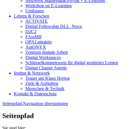
Netzwerk Mathematik/Physik + E-Learning
Workshop on E-Learning
Umfragen
Lehren & Forschen
ACTIVATE
Digital Fellowship DLL_Nova
D2C2
FAssMII
OPALattraktiv
AutONYX
Zentrum digitale Arbeit
Digital Workspaces
Schlüsselkompetenzen für digital gestütztes Lernen
Digital Change Agents
Institut & Netzwerk
Trauer um Klaus Hering
Ziele & Aufgaben
Menschen & Technik
Kontakt & Datenschutz
Seitenpfad-Navigation überspringen
Seitenpfad
Sie sind hier: