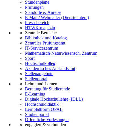
Stundenpläne
Prüfungen
Standorte & Anreise
E-Mail / Webmailer (Dienste intern)
Pressebereich
HTWK.magazin
Zentrale Bereiche
Bibliothek und Katalog
Zentrales Prüfungsamt
IT-Servicezentrum
Mathematisch-Naturwissensch. Zentrum
Sport
Hochschulkolleg
Akademisches Auslandsamt
Stellenangebote
Stellenportal
Lehre und Lernen
Beratung für Studierende
E-Learning
Digitale Hochschullehre (IDLL)
Hochschuldidaktik +
Lernplattform OPAL
Studienportal
Öffentliche Vorlesungen
engagiert & verbunden