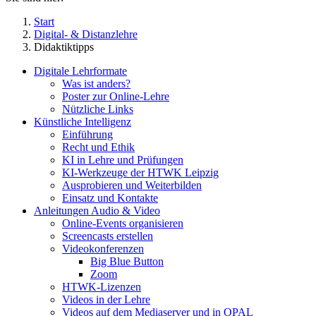
Start
Digital- & Distanzlehre
Didaktiktipps
Digitale Lehrformate
Was ist anders?
Poster zur Online-Lehre
Nützliche Links
Künstliche Intelligenz
Einführung
Recht und Ethik
KI in Lehre und Prüfungen
KI-Werkzeuge der HTWK Leipzig
Ausprobieren und Weiterbilden
Einsatz und Kontakte
Anleitungen Audio & Video
Online-Events organisieren
Screencasts erstellen
Videokonferenzen
Big Blue Button
Zoom
HTWK-Lizenzen
Videos in der Lehre
Videos auf dem Mediaserver und in OPAL