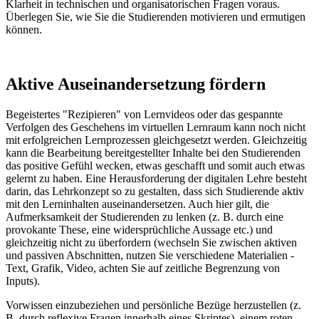
Klarheit in technischen und organisatorischen Fragen voraus.
Überlegen Sie, wie Sie die Studierenden motivieren und ermutigen
können.
Aktive Auseinandersetzung fördern
Begeistertes "Rezipieren" von Lernvideos oder das gespannte
Verfolgen des Geschehens im virtuellen Lernraum kann noch nicht
mit erfolgreichen Lernprozessen gleichgesetzt werden. Gleichzeitig
kann die Bearbeitung bereitgestellter Inhalte bei den Studierenden
das positive Gefühl wecken, etwas geschafft und somit auch etwas
gelernt zu haben. Eine Herausforderung der digitalen Lehre besteht
darin, das Lehrkonzept so zu gestalten, dass sich Studierende aktiv
mit den Lerninhalten auseinandersetzen. Auch hier gilt, die
Aufmerksamkeit der Studierenden zu lenken (z. B. durch eine
provokante These, eine widersprüchliche Aussage etc.) und
gleichzeitig nicht zu überfordern (wechseln Sie zwischen aktiven
und passiven Abschnitten, nutzen Sie verschiedene Materialien -
Text, Grafik, Video, achten Sie auf zeitliche Begrenzung von
Inputs).
Vorwissen einzubeziehen und persönliche Bezüge herzustellen (z.
B. durch reflexive Fragen innerhalb eines Skriptes), einem roten