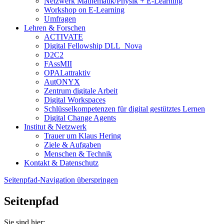
Netzwerk Mathematik/Physik + E-Learning
Workshop on E-Learning
Umfragen
Lehren & Forschen
ACTIVATE
Digital Fellowship DLL_Nova
D2C2
FAssMII
OPALattraktiv
AutONYX
Zentrum digitale Arbeit
Digital Workspaces
Schlüsselkompetenzen für digital gestütztes Lernen
Digital Change Agents
Institut & Netzwerk
Trauer um Klaus Hering
Ziele & Aufgaben
Menschen & Technik
Kontakt & Datenschutz
Seitenpfad-Navigation überspringen
Seitenpfad
Sie sind hier: