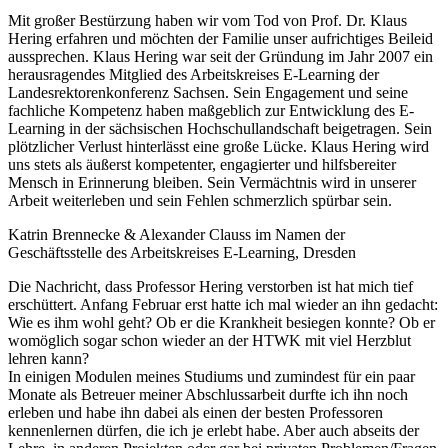
Mit großer Bestürzung haben wir vom Tod von Prof. Dr. Klaus
Hering erfahren und möchten der Familie unser aufrichtiges Beileid
aussprechen. Klaus Hering war seit der Gründung im Jahr 2007 ein
herausragendes Mitglied des Arbeitskreises E-Learning der
Landesrektorenkonferenz Sachsen. Sein Engagement und seine
fachliche Kompetenz haben maßgeblich zur Entwicklung des E-
Learning in der sächsischen Hochschullandschaft beigetragen. Sein
plötzlicher Verlust hinterlässt eine große Lücke. Klaus Hering wird
uns stets als äußerst kompetenter, engagierter und hilfsbereiter
Mensch in Erinnerung bleiben. Sein Vermächtnis wird in unserer
Arbeit weiterleben und sein Fehlen schmerzlich spürbar sein.
Katrin Brennecke & Alexander Clauss im Namen der
Geschäftsstelle des Arbeitskreises E-Learning, Dresden
Die Nachricht, dass Professor Hering verstorben ist hat mich tief
erschüttert. Anfang Februar erst hatte ich mal wieder an ihn gedacht:
Wie es ihm wohl geht? Ob er die Krankheit besiegen konnte? Ob er
womöglich sogar schon wieder an der HTWK mit viel Herzblut
lehren kann?
In einigen Modulen meines Studiums und zumindest für ein paar
Monate als Betreuer meiner Abschlussarbeit durfte ich ihn noch
erleben und habe ihn dabei als einen der besten Professoren
kennenlernen dürfen, die ich je erlebt habe. Aber auch abseits der