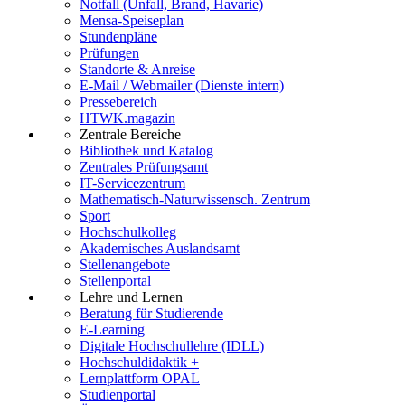
Notfall (Unfall, Brand, Havarie)
Mensa-Speiseplan
Stundenpläne
Prüfungen
Standorte & Anreise
E-Mail / Webmailer (Dienste intern)
Pressebereich
HTWK.magazin
Zentrale Bereiche
Bibliothek und Katalog
Zentrales Prüfungsamt
IT-Servicezentrum
Mathematisch-Naturwissensch. Zentrum
Sport
Hochschulkolleg
Akademisches Auslandsamt
Stellenangebote
Stellenportal
Lehre und Lernen
Beratung für Studierende
E-Learning
Digitale Hochschullehre (IDLL)
Hochschuldidaktik +
Lernplattform OPAL
Studienportal