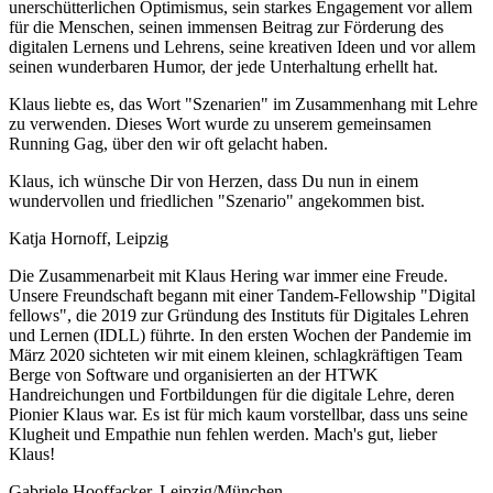
unerschütterlichen Optimismus, sein starkes Engagement vor allem
für die Menschen, seinen immensen Beitrag zur Förderung des
digitalen Lernens und Lehrens, seine kreativen Ideen und vor allem
seinen wunderbaren Humor, der jede Unterhaltung erhellt hat.
Klaus liebte es, das Wort "Szenarien" im Zusammenhang mit Lehre
zu verwenden. Dieses Wort wurde zu unserem gemeinsamen
Running Gag, über den wir oft gelacht haben.
Klaus, ich wünsche Dir von Herzen, dass Du nun in einem
wundervollen und friedlichen "Szenario" angekommen bist.
Katja Hornoff, Leipzig
Die Zusammenarbeit mit Klaus Hering war immer eine Freude.
Unsere Freundschaft begann mit einer Tandem-Fellowship "Digital
fellows", die 2019 zur Gründung des Instituts für Digitales Lehren
und Lernen (IDLL) führte. In den ersten Wochen der Pandemie im
März 2020 sichteten wir mit einem kleinen, schlagkräftigen Team
Berge von Software und organisierten an der HTWK
Handreichungen und Fortbildungen für die digitale Lehre, deren
Pionier Klaus war. Es ist für mich kaum vorstellbar, dass uns seine
Klugheit und Empathie nun fehlen werden. Mach's gut, lieber
Klaus!
Gabriele Hooffacker, Leipzig/München