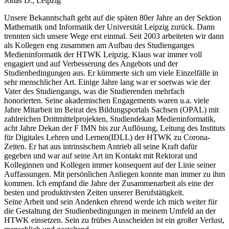
Jonas D., Leipzig
Unsere Bekanntschaft geht auf die späten 80er Jahre an der Sektion
Mathematik und Informatik der Universität Leipzig zurück. Dann
trennten sich unsere Wege erst einmal. Seit 2003 arbeiteten wir dann
als Kollegen eng zusammen am Aufbau des Studienganges
Medieninformatik der HTWK Leipzig. Klaus war immer voll
engagiert und auf Verbesserung des Angebots und der
Studienbedingungen aus. Er kümmerte sich um viele Einzelfälle in
sehr menschlicher Art. Einige Jahre lang war er soetwas wie der
Vater des Studiengangs, was die Studierenden mehrfach
honorierten. Seine akademischen Engagements waren u.a. viele
Jahre Mitarbeit im Beirat des Bildungsportals Sachsen (OPAL) mit
zahlreichen Drittmittelprojekten, Studiendekan Medieninformatik,
acht Jahre Dekan der F IMN bis zur Auflösung, Leitung des Instituts
für Digitales Lehren und Lernen(IDLL) der HTWK zu Corona-
Zeiten. Er hat aus intrinsischem Antrieb all seine Kraft dafür
gegeben und war auf seine Art im Kontakt mit Rektorat und
Kolleginnen und Kollegen immer konsequent auf der Linie seiner
Auffassungen. Mit persönlichen Anliegen konnte man immer zu ihm
kommen. Ich empfand die Jahre der Zusammenarbeit als eine der
besten und produktivsten Zeiten unserer Berufstätigkeit.
Seine Arbeit und sein Andenken ehrend werde ich mich weiter für
die Gestaltung der Studienbedingungen in meinem Umfeld an der
HTWK einsetzen. Sein zu frühes Ausscheiden ist ein großer Verlust,