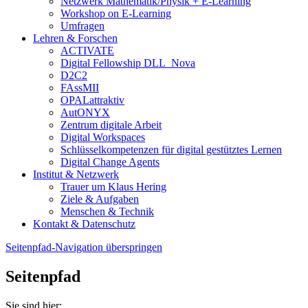
Netzwerk Mathematik/Physik + E-Learning
Workshop on E-Learning
Umfragen
Lehren & Forschen
ACTIVATE
Digital Fellowship DLL_Nova
D2C2
FAssMII
OPALattraktiv
AutONYX
Zentrum digitale Arbeit
Digital Workspaces
Schlüsselkompetenzen für digital gestütztes Lernen
Digital Change Agents
Institut & Netzwerk
Trauer um Klaus Hering
Ziele & Aufgaben
Menschen & Technik
Kontakt & Datenschutz
Seitenpfad-Navigation überspringen
Seitenpfad
Sie sind hier: