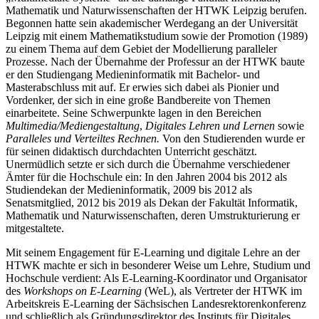
Mathematik und Naturwissenschaften der HTWK Leipzig berufen.
Begonnen hatte sein aka­demischer Werdegang an der Universität
Leipzig mit einem Mathematikstudium sowie der Promotion (1989)
zu einem Thema auf dem Gebiet der Modellierung paralleler
Prozesse. Nach der Übernahme der Professur an der HTWK baute
er den Studiengang Medieninformatik mit Bachelor- und
Masterabschluss mit auf. Er erwies sich dabei als Pionier und
Vordenker, der sich in eine große Bandbereite von Themen
einarbeitete. Seine Schwerpunkte lagen in den Bereichen
Multimedia/Mediengestaltung
,
Digitales Lehren und Lernen
sowie
Paralleles und Verteiltes Rechnen.
Von den Studierenden wurde er
für seinen didaktisch durchdachten Unterricht geschätzt.
Unermüdlich setzte er sich durch die Übernahme verschiedener
Ämter für die Hochschule ein: In den Jahren 2004 bis 2012 als
Studiendekan der Medieninformatik, 2009 bis 2012 als
Senatsmitglied, 2012 bis 2019 als Dekan der Fakultät Informatik,
Mathematik und Naturwissenschaften, deren Umstrukturierung er
mitgestaltete.
Mit seinem Engagement für E-Learning und digitale Lehre an der
HTWK machte er sich in besonderer Weise um Lehre, Studium und
Hochschule verdient: Als E-Learning-Koordinator und Organisator
des
Workshops on E-Learning
(WeL), als Vertreter der HTWK im
Arbeitskreis E-Learning der Sächsischen Landesrektorenkonferenz
und schließlich als Gründungsdirektor des Instituts für Digitales