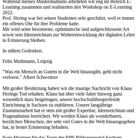
Während meines Masterstudiums arbeiteten wir eng im Bereich E-
Learning zusammen und realisierten den Workshop on E-Learning
2022.
Prof. Hering war bei seinen Studenten sehr geschätzt, weil er immer
ein offenes Ohr für ihre Probleme hatte.
Mir wird seine besonnene, optimistische und aufgeschlossene Art
sowie sein Ideenreichtum zur Weiterentwicklung der digitalen Lehre
in Erinnerung bleiben.
In stillem Gedenken.
Felix Muthmann, Leipzig
"Was ein Mensch an Gutem in die Welt hinausgibt, geht nicht
verloren." Albert Schweitzer
Mit großer Bestürzung haben wir die traurige Nachricht von Klaus
Herings Tod erhalten. Klaus hat über viele Jahre hinweg ganz
wesentlich dazu beigetragen, unsere hochschulübergreifende
Einrichtung in Sachsen zu etablieren. Unsere langjährige
Zuammenarbeit hat er stets mit großer Expertise, Ideenreichtum und
Pragmatismus bereichert. Wir werden Klaus als wunderbaren,
herzlichen Menschen, der sehr viel Gutes in die Welt hinausgegeben
hat, in bester Erinnerung behalten.
Sven Morgner für das Team der BPS Bildungsportal Sachsen