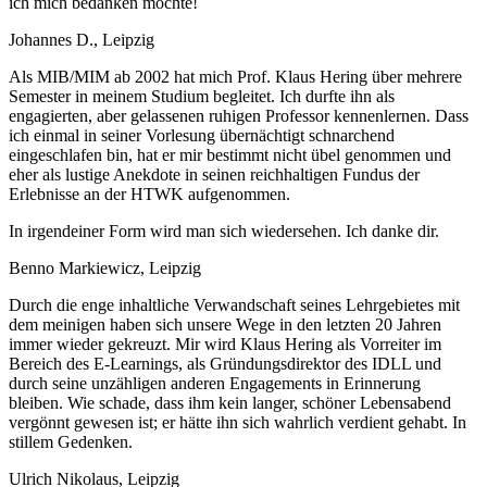
ich mich bedanken möchte!
Johannes D., Leipzig
Als MIB/MIM ab 2002 hat mich Prof. Klaus Hering über mehrere
Semester in meinem Studium begleitet. Ich durfte ihn als
engagierten, aber gelassenen ruhigen Professor kennenlernen. Dass
ich einmal in seiner Vorlesung übernächtigt schnarchend
eingeschlafen bin, hat er mir bestimmt nicht übel genommen und
eher als lustige Anekdote in seinen reichhaltigen Fundus der
Erlebnisse an der HTWK aufgenommen.
In irgendeiner Form wird man sich wiedersehen. Ich danke dir.
Benno Markiewicz, Leipzig
Durch die enge inhaltliche Verwandschaft seines Lehrgebietes mit
dem meinigen haben sich unsere Wege in den letzten 20 Jahren
immer wieder gekreuzt. Mir wird Klaus Hering als Vorreiter im
Bereich des E-Learnings, als Gründungsdirektor des IDLL und
durch seine unzähligen anderen Engagements in Erinnerung
bleiben. Wie schade, dass ihm kein langer, schöner Lebensabend
vergönnt gewesen ist; er hätte ihn sich wahrlich verdient gehabt. In
stillem Gedenken.
Ulrich Nikolaus, Leipzig