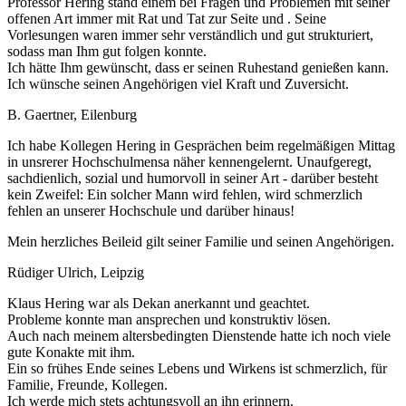
Professor Hering stand einem bei Fragen und Problemen mit seiner
offenen Art immer mit Rat und Tat zur Seite und . Seine
Vorlesungen waren immer sehr verständlich und gut strukturiert,
sodass man Ihm gut folgen konnte.
Ich hätte Ihm gewünscht, dass er seinen Ruhestand genießen kann.
Ich wünsche seinen Angehörigen viel Kraft und Zuversicht.
B. Gaertner, Eilenburg
Ich habe Kollegen Hering in Gesprächen beim regelmäßigen Mittag
in unsrerer Hochschulmensa näher kennengelernt. Unaufgeregt,
sachdienlich, sozial und humorvoll in seiner Art - darüber besteht
kein Zweifel: Ein solcher Mann wird fehlen, wird schmerzlich
fehlen an unserer Hochschule und darüber hinaus!
Mein herzliches Beileid gilt seiner Familie und seinen Angehörigen.
Rüdiger Ulrich, Leipzig
Klaus Hering war als Dekan anerkannt und geachtet.
Probleme konnte man ansprechen und konstruktiv lösen.
Auch nach meinem altersbedingten Dienstende hatte ich noch viele
gute Konakte mit ihm.
Ein so frühes Ende seines Lebens und Wirkens ist schmerzlich, für
Familie, Freunde, Kollegen.
Ich werde mich stets achtungsvoll an ihn erinnern.