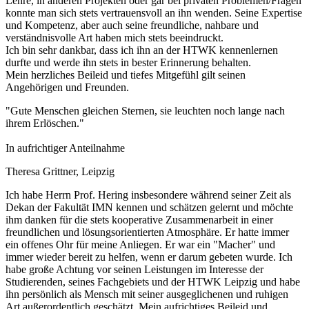
Lehre, in anderen Projekten oder gar bei privaten Problemen/Fragen
konnte man sich stets vertrauensvoll an ihn wenden. Seine Expertise
und Kompetenz, aber auch seine freundliche, nahbare und
verständnisvolle Art haben mich stets beeindruckt.
Ich bin sehr dankbar, dass ich ihn an der HTWK kennenlernen
durfte und werde ihn stets in bester Erinnerung behalten.
Mein herzliches Beileid und tiefes Mitgefühl gilt seinen
Angehörigen und Freunden.
"Gute Menschen gleichen Sternen, sie leuchten noch lange nach
ihrem Erlöschen."
In aufrichtiger Anteilnahme
Theresa Grittner, Leipzig
Ich habe Herrn Prof. Hering insbesondere während seiner Zeit als
Dekan der Fakultät IMN kennen und schätzen gelernt und möchte
ihm danken für die stets kooperative Zusammenarbeit in einer
freundlichen und lösungsorientierten Atmosphäre. Er hatte immer
ein offenes Ohr für meine Anliegen. Er war ein "Macher" und
immer wieder bereit zu helfen, wenn er darum gebeten wurde. Ich
habe große Achtung vor seinen Leistungen im Interesse der
Studierenden, seines Fachgebiets und der HTWK Leipzig und habe
ihn persönlich als Mensch mit seiner ausgeglichenen und ruhigen
Art außerordentlich geschätzt. Mein aufrichtiges Beileid und