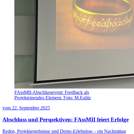
FAssMII-Abschlussevent: Feedback als
Projekteinendes Element. Foto: M.Eulitz
vom
22. September 2025
Abschluss und Perspektiven: FAssMII feiert Erfolge
Reden, Projektergebnisse und Demo-Erlebnisse – ein Nachmittag