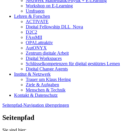
Netzwerk Mathematik/Physik + E-Learning
Workshop on E-Learning
Umfragen
Lehren & Forschen
ACTIVATE
Digital Fellowship DLL_Nova
D2C2
FAssMII
OPALattraktiv
AutONYX
Zentrum digitale Arbeit
Digital Workspaces
Schlüsselkompetenzen für digital gestütztes Lernen
Digital Change Agents
Institut & Netzwerk
Trauer um Klaus Hering
Ziele & Aufgaben
Menschen & Technik
Kontakt & Datenschutz
Seitenpfad-Navigation überspringen
Seitenpfad
Sie sind hier: