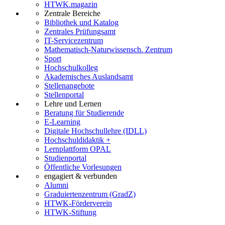
HTWK.magazin
Zentrale Bereiche
Bibliothek und Katalog
Zentrales Prüfungsamt
IT-Servicezentrum
Mathematisch-Naturwissensch. Zentrum
Sport
Hochschulkolleg
Akademisches Auslandsamt
Stellenangebote
Stellenportal
Lehre und Lernen
Beratung für Studierende
E-Learning
Digitale Hochschullehre (IDLL)
Hochschuldidaktik +
Lernplattform OPAL
Studienportal
Öffentliche Vorlesungen
engagiert & verbunden
Alumni
Graduiertenzentrum (GradZ)
HTWK-Förderverein
HTWK-Stiftung