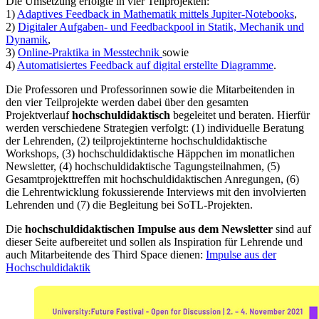
Die Umsetzung erfolgte in vier Teilprojekten:
1)
Adaptives Feedback in Mathematik mittels Jupiter-Notebooks
,
2)
Digitaler Aufgaben- und Feedbackpool in Statik, Mechanik und
Dynamik
,
3)
Online-Praktika in Messtechnik
sowie
4)
Automatisiertes Feedback auf digital erstellte Diagramme
.
Die Professoren und Professorinnen sowie die Mitarbeitenden in
den vier Teilprojekte werden dabei über den gesamten
Projektverlauf
hochschuldidaktisch
begeleitet und beraten. Hierfür
werden verschiedene Strategien verfolgt: (1) individuelle Beratung
der Lehrenden, (2) teilprojektinterne hochschuldidaktische
Workshops, (3) hochschuldidaktische Häppchen im monatlichen
Newsletter, (4) hochschuldidaktische Tagungsteilnahmen, (5)
Gesamtprojekttreffen mit hochschuldidaktischen Anregungen, (6)
die Lehrentwicklung fokussierende Interviews mit den involvierten
Lehrenden und (7) die Begleitung bei SoTL-Projekten.
Die
hochschuldidaktischen Impulse aus dem Newsletter
sind auf
dieser Seite aufbereitet und sollen als Inspiration für Lehrende und
auch Mitarbeitende des Third Space dienen:
Impulse aus der
Hochschuldidaktik