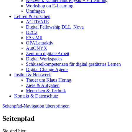
Netzwerk Mathematik/Physik + E-Learning
Workshop on E-Learning
Umfragen
Lehren & Forschen
ACTIVATE
Digital Fellowship DLL_Nova
D2C2
FAssMII
OPALattraktiv
AutONYX
Zentrum digitale Arbeit
Digital Workspaces
Schlüsselkompetenzen für digital gestütztes Lernen
Digital Change Agents
Institut & Netzwerk
Trauer um Klaus Hering
Ziele & Aufgaben
Menschen & Technik
Kontakt & Datenschutz
Seitenpfad-Navigation überspringen
Seitenpfad
Sie sind hier: