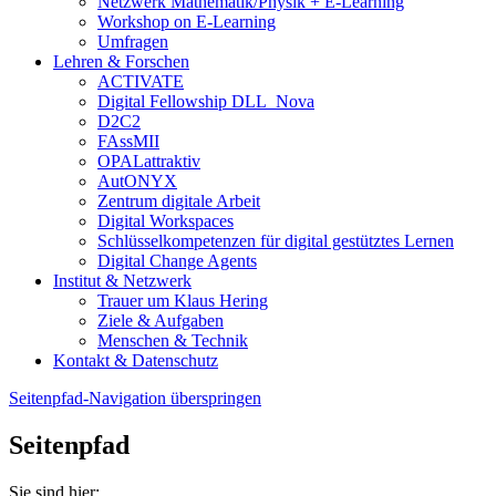
Netzwerk Mathematik/Physik + E-Learning
Workshop on E-Learning
Umfragen
Lehren & Forschen
ACTIVATE
Digital Fellowship DLL_Nova
D2C2
FAssMII
OPALattraktiv
AutONYX
Zentrum digitale Arbeit
Digital Workspaces
Schlüsselkompetenzen für digital gestütztes Lernen
Digital Change Agents
Institut & Netzwerk
Trauer um Klaus Hering
Ziele & Aufgaben
Menschen & Technik
Kontakt & Datenschutz
Seitenpfad-Navigation überspringen
Seitenpfad
Sie sind hier: