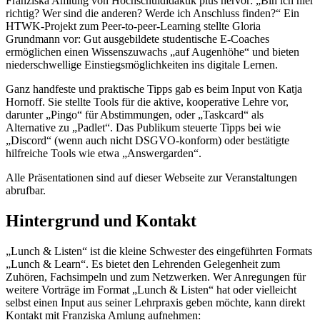
Franziska Amlung von Hochschuldidaktik plus hervor: „Bin ich hier
richtig? Wer sind die anderen? Werde ich Anschluss finden?“ Ein
HTWK-Projekt zum Peer-to-peer-Learning stellte Gloria
Grundmann vor: Gut ausgebildete studentische E-Coaches
ermöglichen einen Wissenszuwachs „auf Augenhöhe“ und bieten
niederschwellige Einstiegsmöglichkeiten ins digitale Lernen.
Ganz handfeste und praktische Tipps gab es beim Input von Katja
Hornoff. Sie stellte Tools für die aktive, kooperative Lehre vor,
darunter „Pingo“ für Abstimmungen, oder „Taskcard“ als
Alternative zu „Padlet“. Das Publikum steuerte Tipps bei wie
„Discord“ (wenn auch nicht DSGVO-konform) oder bestätigte
hilfreiche Tools wie etwa „Answergarden“.
Alle Präsentationen sind auf dieser Webseite zur Veranstaltungen
abrufbar.
Hintergrund und Kontakt
„Lunch & Listen“ ist die kleine Schwester des eingeführten Formats
„Lunch & Learn“. Es bietet den Lehrenden Gelegenheit zum
Zuhören, Fachsimpeln und zum Netzwerken. Wer Anregungen für
weitere Vorträge im Format „Lunch & Listen“ hat oder vielleicht
selbst einen Input aus seiner Lehrpraxis geben möchte, kann direkt
Kontakt mit Franziska Amlung aufnehmen: