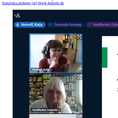
franziska.amlung (at) htwk-leipzig.de