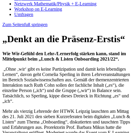
Netzwerk Mathematik/Physik + E-Learning
Workshop on E-Learning
Umfragen
Zum Seitenfuß springen
„Denkt an die Präsenz-Erstis“
Wie Wir-Gefühl den Lehr-/Lernerfolg stärken kann, stand im
Mittelpunkt beim „Lunch & Listen Onboarding 2021/22“.
„Ohne ‚wir‘ gibt es keine Partizipation und damit kein lebendiges
Lernen“, davon geht Cornelia Sperling in ihren Lehrveranstaltungen
im Bereich Sozialwissenschaften aus. Gemäß der themenzentrierten
Interaktion nach Ruth Cohn sollen der fachliche Inhalt („es“), die
einzelne Person („ich“) und die Gruppe („wir“) in Balance sein.
Tatsächlich, so Sperling, kippe dieses Dreieck in Richtung „es“ und
„ich“.
Mehr als vierzig Lehrende der HTWK Leipzig lauschten am Mittag
des 21. Juli 2021 den sieben Kurzreferaten beim digitalen „Lunch &
Listen“ zum Thema „Onboarding“, diskutierten und tauschten Tipps
und Erfahrungen aus. Prorektorin Prof. Barbara Mikus hatte die
Veranstaltung eröffnet. Moderiert wurde das Event vom E-Learning-