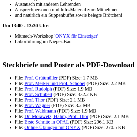
Austausch mit anderen Lehrenden
Ansprechpersonen und Info-Material zum Mitnehmen
und natürlich ein Suppenbuffet sowie belegte Brötchen!
Um 13:00 - 13:30 Uhr
:
Mitmach-Workshop
'ONYX für Einsteiger'
Laborführung im Nieper-Bau
Steckbriefe und Poster als PDF-Download
File:
Prof. Grüttmüller
(PDF)
Size: 1.7 MB
File:
Prof. Merker und Prof. Schöbel
(PDF)
Size: 2.2 MB
File:
Prof. Rudolph
(PDF)
Size: 1.9 MB
File:
Prof. Schubert
(PDF)
Size: 332.2 KB
File:
Prof. Thor
(PDF)
Size: 2.1 MB
File:
Prof. Wagner
(PDF)
Size: 3.2 MB
File:
Prof. Waldmann
(PDF)
Size: 1.9 MB
File:
Dr. Morawetz, Hahm, Prof. Thor
(PDF)
Size: 2.1 MB
File:
Erste Schritte in OPAL
(PDF)
Size: 296.1 KB
File:
Online-Übungen mit ONYX
(PDF)
Size: 270.5 KB