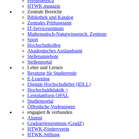
Pressebereich
HTWK.magazin
Zentrale Bereiche
Bibliothek und Katalog
Zentrales Prüfungsamt
IT-Servicezentrum
Mathematisch-Naturwissensch. Zentrum
Sport
Hochschulkolleg
Akademisches Auslandsamt
Stellenangebote
Stellenportal
Lehre und Lernen
Beratung für Studierende
E-Learning
Digitale Hochschullehre (IDLL)
Hochschuldidaktik +
Lernplattform OPAL
Studienportal
Öffentliche Vorlesungen
engagiert & verbunden
Alumni
Graduiertenzentrum (GradZ)
HTWK-Förderverein
HTWK-Stiftung