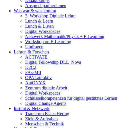
Didaktiktipps
Ansprechpartner:innen
Was war & was kommt
3. Workshop Digitale Lehre
Lunch & Learn
Lunch & Listen
Digital Workspaces
Netzwerk Mathematik/Physik + E-Learning
Workshop on E-Learning
Umfragen
Lehren & Forschen
ACTIVATE
Digital Fellowship DLL_Nova
D2C2
FAssMII
OPALattraktiv
AutONYX
Zentrum digitale Arbeit
Digital Workspaces
Schlüsselkompetenzen für digital gestütztes Lernen
Digital Change Agents
Institut & Netzwerk
Trauer um Klaus Hering
Ziele & Aufgaben
Menschen & Technik