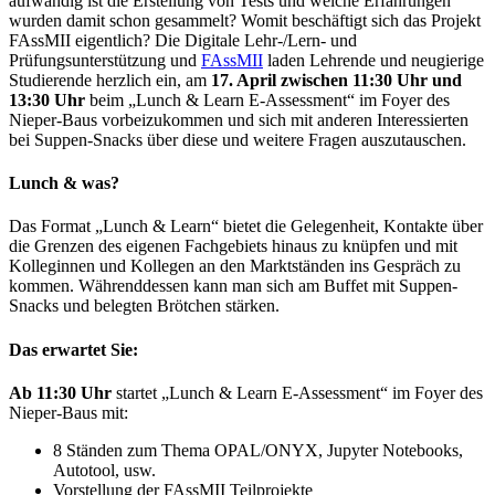
aufwändig ist die Erstellung von Tests und welche Erfahrungen
wurden damit schon gesammelt? Womit beschäftigt sich das Projekt
FAssMII eigentlich? Die Digitale Lehr-/Lern- und
Prüfungsunterstützung und
FAssMII
laden Lehrende und neugierige
Studierende herzlich ein, am
17. April zwischen 11:30 Uhr und
13:30 Uhr
beim „Lunch & Learn E-Assessment“ im Foyer des
Nieper-Baus vorbeizukommen und sich mit anderen Interessierten
bei Suppen-Snacks über diese und weitere Fragen auszutauschen.
Lunch & was?
Das Format „Lunch & Learn“ bietet die Gelegenheit, Kontakte über
die Grenzen des eigenen Fachgebiets hinaus zu knüpfen und mit
Kolleginnen und Kollegen an den Marktständen ins Gespräch zu
kommen. Währenddessen kann man sich am Buffet mit Suppen-
Snacks und belegten Brötchen stärken.
Das erwartet Sie:
Ab 11:30 Uhr
startet „Lunch & Learn E-Assessment“ im Foyer des
Nieper-Baus mit:
8 Ständen zum Thema OPAL/ONYX, Jupyter Notebooks,
Autotool, usw.
Vorstellung der FAssMII Teilprojekte