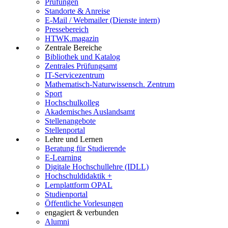
Prüfungen
Standorte & Anreise
E-Mail / Webmailer (Dienste intern)
Pressebereich
HTWK.magazin
Zentrale Bereiche
Bibliothek und Katalog
Zentrales Prüfungsamt
IT-Servicezentrum
Mathematisch-Naturwissensch. Zentrum
Sport
Hochschulkolleg
Akademisches Auslandsamt
Stellenangebote
Stellenportal
Lehre und Lernen
Beratung für Studierende
E-Learning
Digitale Hochschullehre (IDLL)
Hochschuldidaktik +
Lernplattform OPAL
Studienportal
Öffentliche Vorlesungen
engagiert & verbunden
Alumni