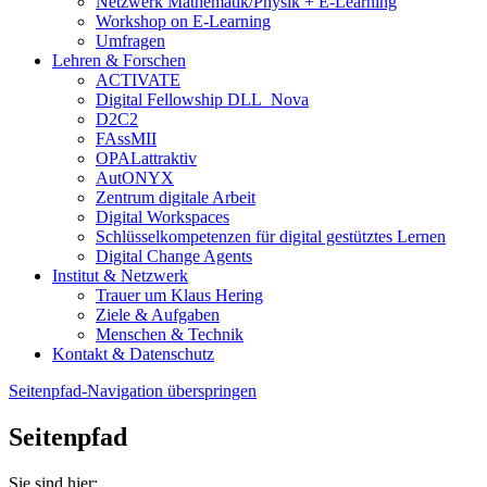
Netzwerk Mathematik/Physik + E-Learning
Workshop on E-Learning
Umfragen
Lehren & Forschen
ACTIVATE
Digital Fellowship DLL_Nova
D2C2
FAssMII
OPALattraktiv
AutONYX
Zentrum digitale Arbeit
Digital Workspaces
Schlüsselkompetenzen für digital gestütztes Lernen
Digital Change Agents
Institut & Netzwerk
Trauer um Klaus Hering
Ziele & Aufgaben
Menschen & Technik
Kontakt & Datenschutz
Seitenpfad-Navigation überspringen
Seitenpfad
Sie sind hier: