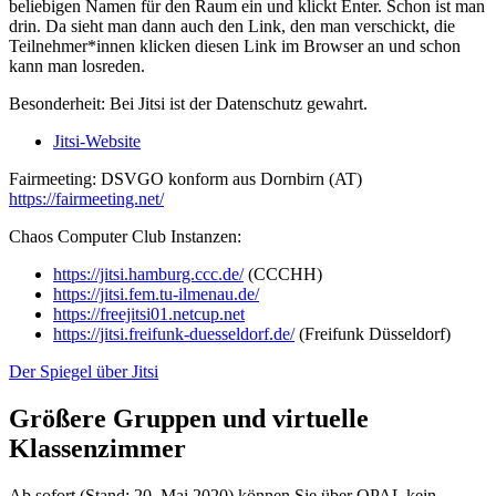
beliebigen Namen für den Raum ein und klickt Enter. Schon ist man
drin. Da sieht man dann auch den Link, den man verschickt, die
Teilnehmer*innen klicken diesen Link im Browser an und schon
kann man losreden.
Besonderheit: Bei Jitsi ist der Datenschutz gewahrt.
Jitsi-Website
Fairmeeting: DSVGO konform aus Dornbirn (AT)
https://fairmeeting.net/
Chaos Computer Club Instanzen:
https://jitsi.hamburg.ccc.de/
(CCCHH)
https://jitsi.fem.tu-ilmenau.de/
https://freejitsi01.netcup.net
https://jitsi.freifunk-duesseldorf.de/
(Freifunk Düsseldorf)
Der Spiegel über Jitsi
Größere Gruppen und virtuelle
Klassenzimmer
Ab sofort (Stand: 20. Mai 2020) können Sie über OPAL kein