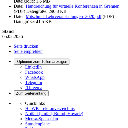
Dateigröße: 1.6 MB
Datei:
Handreichung für virtuelle Konferenzen in Gremien
(PDF)
Dateigröße: 290.3 KB
Datei:
Mitschnitt_Lehrveranstaltungen_2020.pdf
(PDF)
Dateigröße: 41.5 KB
Stand
05.02.2026
Seite drucken
Seite empfehlen
Optionen zum Teilen anzeigen
LinkedIn
Facebook
WhatsApp
Telegram
Threema
Zum Seitenanfang
Quicklinks
HTWK-Telefonverzeichnis
Notfall (Unfall, Brand, Havarie)
Mensa-Speiseplan
Stundenpläne