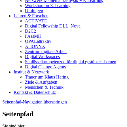
Netzwerk Mathematik/Physik + E-Learning
Workshop on E-Learning
Umfragen
Lehren & Forschen
ACTIVATE
Digital Fellowship DLL_Nova
D2C2
FAssMII
OPALattraktiv
AutONYX
Zentrum digitale Arbeit
Digital Workspaces
Schlüsselkompetenzen für digital gestütztes Lernen
Digital Change Agents
Institut & Netzwerk
Trauer um Klaus Hering
Ziele & Aufgaben
Menschen & Technik
Kontakt & Datenschutz
Seitenpfad-Navigation überspringen
Seitenpfad
Sie sind hier: