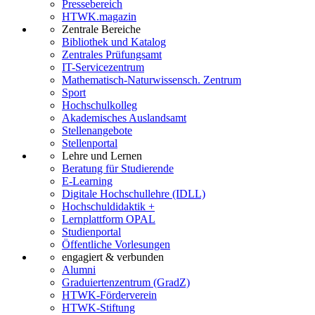
Pressebereich
HTWK.magazin
Zentrale Bereiche
Bibliothek und Katalog
Zentrales Prüfungsamt
IT-Servicezentrum
Mathematisch-Naturwissensch. Zentrum
Sport
Hochschulkolleg
Akademisches Auslandsamt
Stellenangebote
Stellenportal
Lehre und Lernen
Beratung für Studierende
E-Learning
Digitale Hochschullehre (IDLL)
Hochschuldidaktik +
Lernplattform OPAL
Studienportal
Öffentliche Vorlesungen
engagiert & verbunden
Alumni
Graduiertenzentrum (GradZ)
HTWK-Förderverein
HTWK-Stiftung