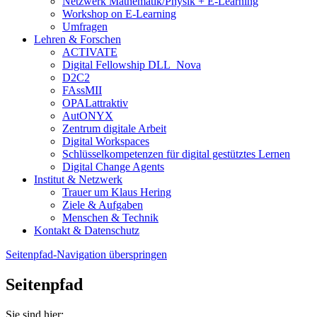
Netzwerk Mathematik/Physik + E-Learning
Workshop on E-Learning
Umfragen
Lehren & Forschen
ACTIVATE
Digital Fellowship DLL_Nova
D2C2
FAssMII
OPALattraktiv
AutONYX
Zentrum digitale Arbeit
Digital Workspaces
Schlüsselkompetenzen für digital gestütztes Lernen
Digital Change Agents
Institut & Netzwerk
Trauer um Klaus Hering
Ziele & Aufgaben
Menschen & Technik
Kontakt & Datenschutz
Seitenpfad-Navigation überspringen
Seitenpfad
Sie sind hier: