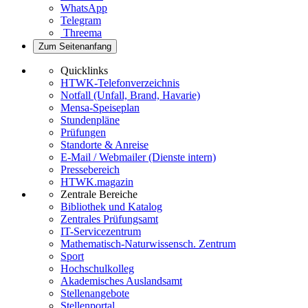
WhatsApp
Telegram
Threema
Zum Seitenanfang
Quicklinks
HTWK-Telefonverzeichnis
Notfall (Unfall, Brand, Havarie)
Mensa-Speiseplan
Stundenpläne
Prüfungen
Standorte & Anreise
E-Mail / Webmailer (Dienste intern)
Pressebereich
HTWK.magazin
Zentrale Bereiche
Bibliothek und Katalog
Zentrales Prüfungsamt
IT-Servicezentrum
Mathematisch-Naturwissensch. Zentrum
Sport
Hochschulkolleg
Akademisches Auslandsamt
Stellenangebote
Stellenportal