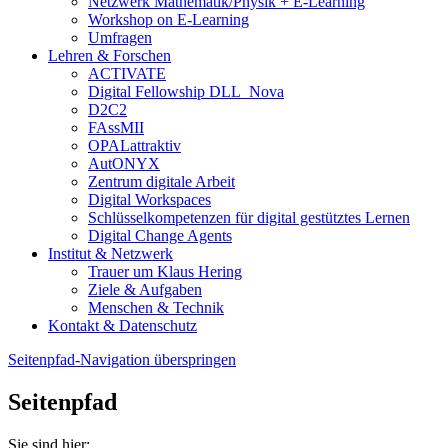
Netzwerk Mathematik/Physik + E-Learning
Workshop on E-Learning
Umfragen
Lehren & Forschen
ACTIVATE
Digital Fellowship DLL_Nova
D2C2
FAssMII
OPALattraktiv
AutONYX
Zentrum digitale Arbeit
Digital Workspaces
Schlüsselkompetenzen für digital gestütztes Lernen
Digital Change Agents
Institut & Netzwerk
Trauer um Klaus Hering
Ziele & Aufgaben
Menschen & Technik
Kontakt & Datenschutz
Seitenpfad-Navigation überspringen
Seitenpfad
Sie sind hier: