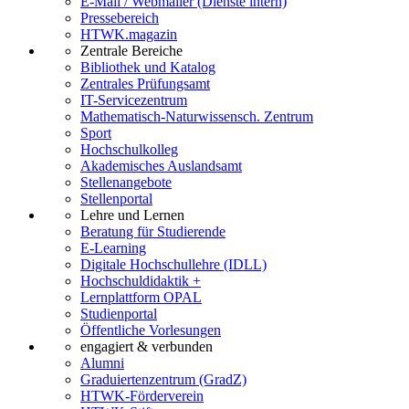
E-Mail / Webmailer (Dienste intern)
Pressebereich
HTWK.magazin
Zentrale Bereiche
Bibliothek und Katalog
Zentrales Prüfungsamt
IT-Servicezentrum
Mathematisch-Naturwissensch. Zentrum
Sport
Hochschulkolleg
Akademisches Auslandsamt
Stellenangebote
Stellenportal
Lehre und Lernen
Beratung für Studierende
E-Learning
Digitale Hochschullehre (IDLL)
Hochschuldidaktik +
Lernplattform OPAL
Studienportal
Öffentliche Vorlesungen
engagiert & verbunden
Alumni
Graduiertenzentrum (GradZ)
HTWK-Förderverein