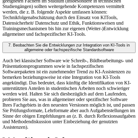
geeigneten Fächern im Studium (insbesondere in technischen
Studiengängen) sollten weitergehende Kompetenzen vermittelt
werden, die z. B. folgende Aspekte umfassen können:
Technikfolgenabschätzung durch den Einsatz von KITools,
Datensicherheit/ Datenschutz und Ethik, Funktionsweisen und
Trainingsmechanismen bis hin zur eigenen (Weiter-)Entwicklung
allgemeiner und fachspezifischer KI-Tools.
7. Beobachten Sie die Entwicklungen zur Integration von KI-Tools in
allgemeine oder fachspezifische Standardsoftware
Auch bei klassischer Software wie Schreib-, Bildbearbeitungs- und
Präsentationsprogrammen sowie in fachspezifischen
Softwarepaketen ist ein zunehmender Trend zu KI-Assistenzen zu
bemerken beziehungsweise ist eine Integration von KI-Tools
angekündigt. Das bedeutet, dass künftig die Identifikation von KI-
unterstützten Anteilen in studentischen Arbeiten noch schwieriger
werden wird. Halten Sie sich diesbezüglich auf dem Laufenden,
probieren Sie aus, was in allgemeiner oder spezifischer Software
Ihres Fachgebiets in den neuesten Versionen möglich ist, und passen
Sie Prüfungsformate, Lehrformate aber auch Aufgabenstellungen im
Sinne der obigen Empfehlungen an (z. B. durch Reflexionsaufgaben
und Methodendiskussion unter Einbeziehung der genutzten
Assistenzen).