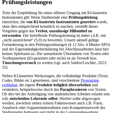
Prüfungsleistungen
Trotz der Empfehlung für einen offenen Umgang mit KI-basierten
Instrumenten gilt: Wenn Studierende eine
Prüfungsleistung
einreichen, die
von KI-basierten Instrumenten generiert
wurde,
ohne dies entsprechend kenntlich zu machen, verstößt dieses
Vorgehen gegen das
Verbot, unzulässige Hilfsmittel zu
verwenden
. Die betreffende Prüfungsleistung ist daher i.d.R. mit
„nicht ausreichend“ (5,0) zu bewerten. Unsere aktuell gültige
Formulierung in den Prüfungsordnungen (§ 12 Abs. 4 Muster-SPO)
und der Eigenständigkeitserklärung bei Abschlussarbeiten lässt hier
keinen Spielraum zu. Die unmarkierte Übernahme von Texten oder
Textbausteinen (KI-generiert oder nicht) ist als Verstoß bzw.
Täuschungsversuch
zu werten (vgl. auch Salden/Leschke, 2023:
32).
Neben KI-basierten Werkzeugen, die vollständige Produkte (Texte,
Codes, Bilder etc.) generieren, sind verschiedene
Programme
verfügbar
, die eigene
Produkte lediglich überarbeiten
und
verändern, beispielsweise durch das
Paraphrasieren
von Texten.
Ob dies bei der Anfertigung von studentischen Arbeiten erlaubt sein
soll,
entscheiden Lehrende selbst
. Hierbei sollte abgewogen
werden, inwiefern neben reinem Faktenwissen auch z.B. Form,
Ausdruck oder Argumentationslinien zum Kompetenzerwerb der
Studierenden beitragen und dafür in der Leistungsbewertung