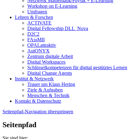
Netzwerk Mathematik/Physik + E-Learning
Workshop on E-Learning
Umfragen
Lehren & Forschen
ACTIVATE
Digital Fellowship DLL_Nova
D2C2
FAssMII
OPALattraktiv
AutONYX
Zentrum digitale Arbeit
Digital Workspaces
Schlüsselkompetenzen für digital gestütztes Lernen
Digital Change Agents
Institut & Netzwerk
Trauer um Klaus Hering
Ziele & Aufgaben
Menschen & Technik
Kontakt & Datenschutz
Seitenpfad-Navigation überspringen
Seitenpfad
Sie sind hier: